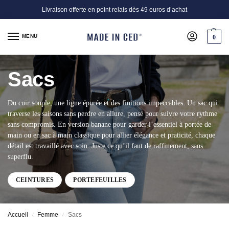
Livraison offerte en point relais dès 49 euros d’achat
MENU
0
Sacs
Du cuir souple, une ligne épurée et des finitions impeccables. Un sac qui
traverse les saisons sans perdre en allure, pensé pour suivre votre rythme
sans compromis. En version banane pour garder l’essentiel à portée de
main ou en sac à main classique pour allier élégance et praticité, chaque
détail est travaillé avec soin. Juste ce qu’il faut de raffinement, sans
superflu.
CEINTURES
PORTEFEUILLES
Accueil
Femme
Sacs
/
/