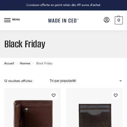
Livraison offerte en point relais dès 49 euros d’achat
MENU
0
Black Friday
Accueil
/
Homme
/
Black Friday
12 résultats affichés