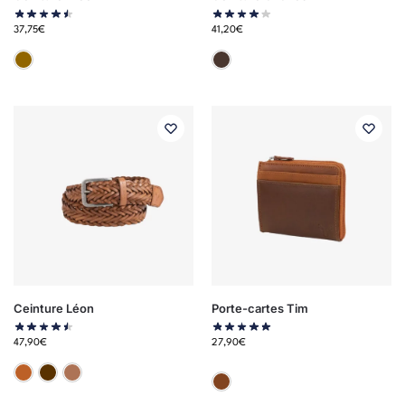
37,75
€
41,20
€
Taupe
Marron
Ceinture Léon
Porte-cartes Tim
47,90
€
27,90
€
Camel
Marron
Taupe
Marron