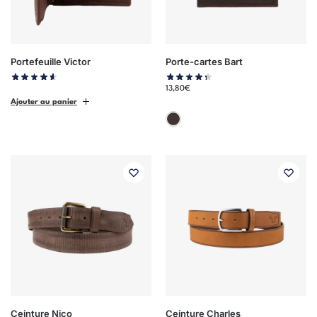
Portefeuille Victor
Porte-cartes Bart
13,80
€
Ajouter au panier
Marron
Ceinture Nico
Ceinture Charles