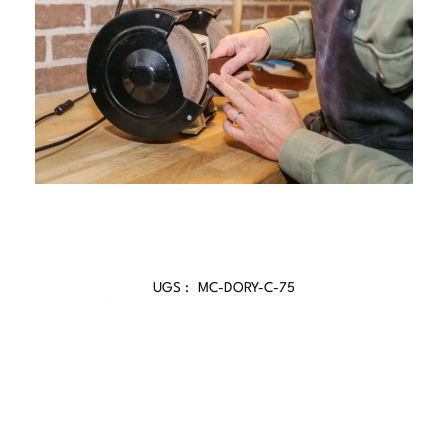
UGS :
MC-DORY-C-75
Catégories :
Ceintures Femme
,
Femme
PAIEMENT
LIVRAISON
SATISFAIT OU
SERVICE CLIENT
SÉCURISÉ
EXPRESS
REMBOURSÉ
Contactez