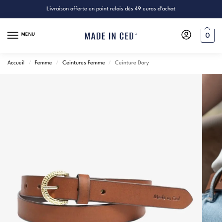
Livraison offerte en point relais dès 49 euros d’achat
MENU
0
Accueil
/
Femme
/
Ceintures Femme
/
Ceinture Dory