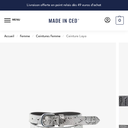
Livraison offerte en point relais dès 49 euros d’achat
MENU
0
Accueil
/
Femme
/
Ceintures Femme
/
Ceinture Laya